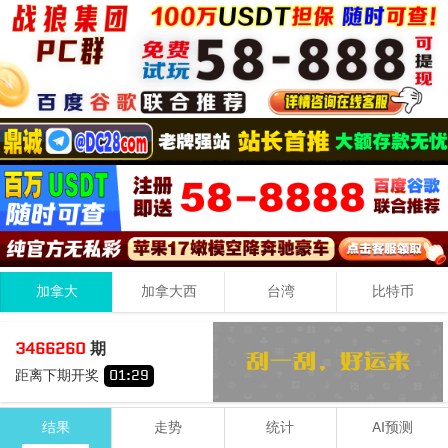
加拿大
加拿大西
台湾
比特币
1
5
3
09
3466260
期
+
+
=
距离下期开奖
01
:
29
小
单
结果
走势
统计
AI预测
期号
时间
号码